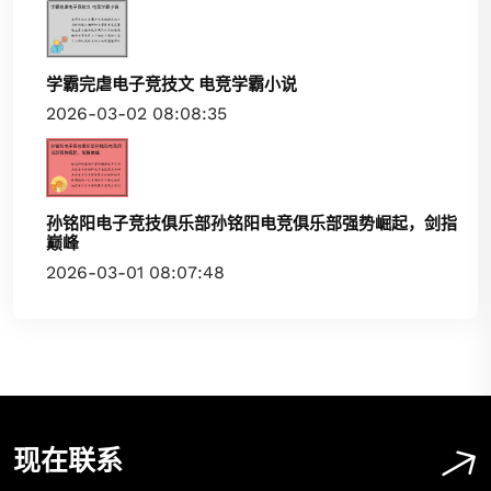
学霸完虐电子竞技文 电竞学霸小说
2026-03-02 08:08:35
孙铭阳电子竞技俱乐部孙铭阳电竞俱乐部强势崛起，剑指
巅峰
2026-03-01 08:07:48
现在联系