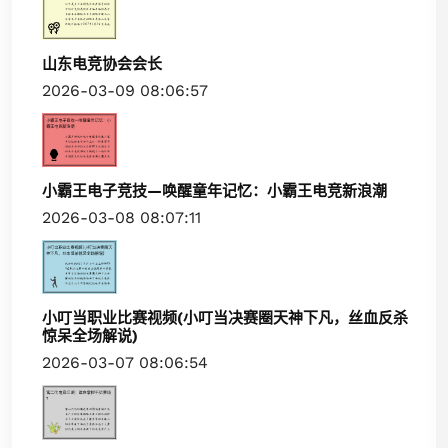
山东电竞协会会长
2026-03-09 08:06:57
小霸王电子竞技—唤醒童年记忆：小霸王电竞新浪潮
2026-03-08 08:07:11
小叮当职业比赛视频(小叮当决赛圈天神下凡，丝血反杀
惊呆全场解说)
2026-03-07 08:06:54