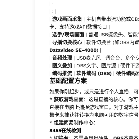
| :--
| : |
|
游戏画面采集
| 主机自带串流功能或OBS
卡、支持游戏API数据接口 |
|
选手/现场画面
| 普通USB摄像头、智能手
|
导播切换核心
| 软件切换台 (如OBS内置
Datavideo SE-4000
) |
|
音频处理
| USB麦克风 | 调音台、多个
|
图文叠加
| OBS文字、图片源 | 硬件
|
编码推流
|
软件编码 (OBS)
|
硬件编码
基础配置方案
如果你刚起步，或只是进行个人直播，可
*
获取游戏画面
：这是直播的核心。你可以使
直接在电脑上捕捉游戏窗口。对于游戏主机（如P
集卡
来捕获并转换为电脑可用的数字信号
*
组建简易制作中心
：
8455在线检测
*
切换台
：不需要昂贵硬件，
OBS本身