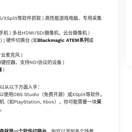
/XSplit等软件抓取 | 高性能游戏电脑、专用采集
机 | 多台HDMI/SDI摄像机、云台摄像机 |
) | 硬件切换台 (如
Blackmagic ATEM系列
或
专业麦克风 |
下游键控器、支持NDI协议的设备 |
器
|
以从以下方面入手：
用OBS Studio（免费开源）或XSplit等软件，
layStation, Xbox），你可能需要一块
采
。
本身就是一个软件切换台
，你可以添加多个场景