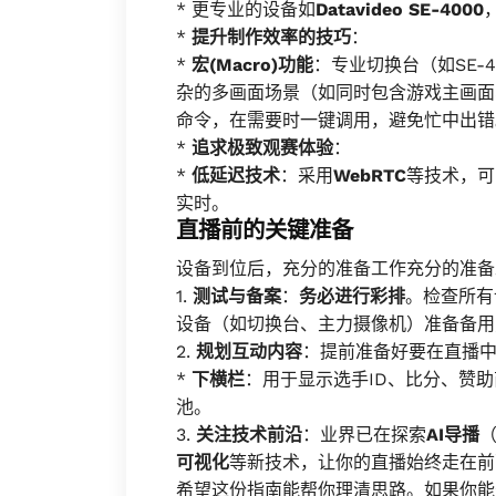
* 更专业的设备如
Datavideo SE-4000
*
提升制作效率的技巧
：
*
宏(Macro)功能
：专业切换台（如SE-4
杂的多画面场景（如同时包含游戏主画面
命令，在需要时一键调用，避免忙中出错
*
追求极致观赛体验
：
*
低延迟技术
：采用
WebRTC
等技术，可
实时。
直播前的关键准备
设备到位后，充分的准备工作充分的准备
1.
测试与备案
：
务必进行彩排
。检查所有
设备（如切换台、主力摄像机）准备备用
2.
规划互动内容
：提前准备好要在直播
*
下横栏
：用于显示选手ID、比分、赞
池。
3.
关注技术前沿
：业界已在探索
AI导播
可视化
等新技术，让你的直播始终走在前
希望这份指南能帮你理清思路。如果你能