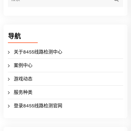
导航
关于8455线路检测中心
案例中心
游戏动态
服务种类
登录8455线路检测官网