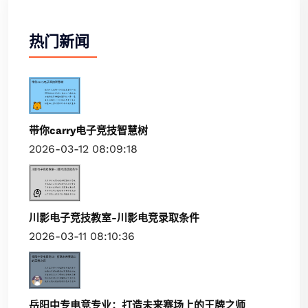
热门新闻
带你carry电子竞技智慧树
2026-03-12 08:09:18
川影电子竞技教室-川影电竞录取条件
2026-03-11 08:10:36
岳阳中专电竞专业：打造未来赛场上的王牌之师