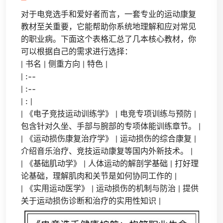
对于电竞选手和爱好者而言，一套专业的运动康复
教材至关重要，它能帮助你系统地理解和应对常见
的职业病。下面这个表格汇总了几本核心教材，你
可以根据自己的需求进行选择：
| 书名 | 侧重方向 | 特色 |
| :--
| :--
| : |
| 《电子竞技运动训练学》 | 电竞专项训练与预防 |
包含针对久坐、手部与腕部的专项体能训练章节。 |
| 《运动损伤康复治疗学》 | 运动损伤的综合康复 |
介绍音乐治疗、竞技运动康复等国内外新技术。 |
| 《基础肌动学》 | 人体运动的解剖学基础 | 打好理
论基础，理解肌肉和关节是如何协同工作的 |
| 《实用运动医学》 | 运动损伤的机制与防治 | 提供
关于运动损伤诊断和治疗的实用性知识 |