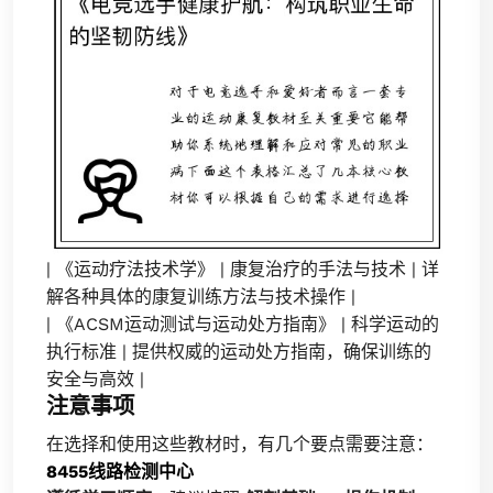
| 《运动疗法技术学》 | 康复治疗的手法与技术 | 详
解各种具体的康复训练方法与技术操作 |
| 《ACSM运动测试与运动处方指南》 | 科学运动的
执行标准 | 提供权威的运动处方指南，确保训练的
安全与高效 |
注意事项
在选择和使用这些教材时，有几个要点需要注意：
8455线路检测中心